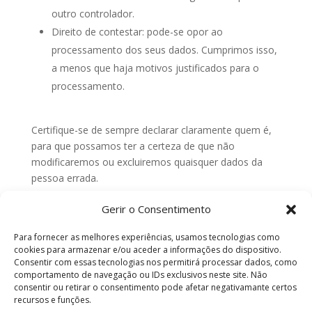
outro controlador.
Direito de contestar: pode-se opor ao
processamento dos seus dados. Cumprimos isso,
a menos que haja motivos justificados para o
processamento.
Certifique-se de sempre declarar claramente quem é,
para que possamos ter a certeza de que não
modificaremos ou excluiremos quaisquer dados da
pessoa errada.
Gerir o Consentimento
8. Enviar uma reclamação
Para fornecer as melhores experiências, usamos tecnologias como
Se não estiver satisfeito com a forma como tratamos
cookies para armazenar e/ou aceder a informações do dispositivo.
(uma reclamação sobre) o processamento dos seus
Consentir com essas tecnologias nos permitirá processar dados, como
comportamento de navegação ou IDs exclusivos neste site. Não
dados pessoais, tem o direito de apresentar uma
consentir ou retirar o consentimento pode afetar negativamante certos
reclamação à Autoridade de Proteção de Dados.
recursos e funções.