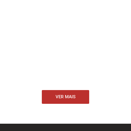
No próximo dia 18 de Julho, irá ser comemorado o
48.º Aniversário…
VER MAIS